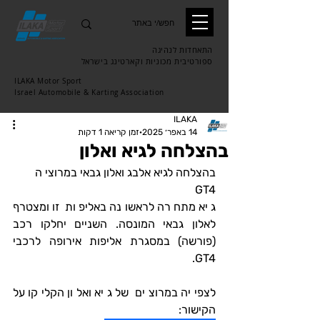
התאחדות לנהיגה
ספורטיבית
מכוניות וקארטינג בישראל
ILAKA Motor Sport
Israel Automobile & Karting Association
ILAKA
14 באפר׳ 2025
זמן קריאה 1 דקות
בהצלחה לגיא ואלון
בהצלחה לגיא אלבג ואלון גבאי במרוצי ה 
GT4
גיא מתחרה לראשונה באליפות זו ומצטרף 
לאלון גבאי המונסה. השניים יחלקו רכב 
(פורשה) במסגרת אליפות אירופה לרכבי 
GT4.
לצפייה במרוצים של גיא ואלון הקליקו על 
הקישור: