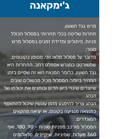
ג'ימקאנה
מרוץ נגד השעון.
תחרות שליטה בכלי תחרותי במסלול הכולל
פניות, פיתולים ומדידת זמנים במסלול מרוץ
סגור;
מדובר על מסלול מלאכותי, מסומן בקונוסים,
שמשורטט במגרש אספלט רחב. התחרות היא
נגד השעון, כלומר המנצח הוא זה שסיים בזמן
המהיר ביותר. המסלול מכיל מכשולים שונים
שיוצרים שינויי כיוון חדים ובוחנים את יכולתו של
הנהג.
הנהג צריך להימנע מזמן עונשין שיכול להתווסף
כתוצאה מנגיעה בקונוס, או יציאה מהקווים
המוגדרים.
המסלול מורכב מפניות שונות – 90, 180, ואף
360 מעלות, שמיניות, שיקיינים, סלאלומים