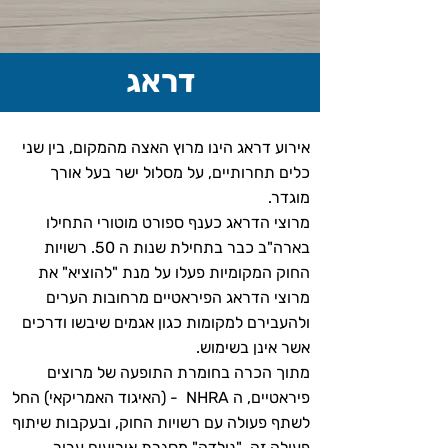
דראג
אירוע דראג הינו מרוץ האצה מהמקום, בין שני
כלים תחרותיים, על מסלול ישר בעל אורך
מוגדר.
מרוצי הדראג כענף ספורט מוטורי התחילו
בארה"ב כבר בתחילת שנות ה 50. רשויות
החוק המקומיות פעלו על מנת "להוציא" את
מרוצי הדראג הפיראטיים מרחובות הערים
ולהעבירם למקומות כגון אגמים שיבשו ודרכים
אשר אינן בשימוש.
מתוך הכרה בחומרת התופעה של מרוצים
פיראטיים, ה NHRA - (האיגוד האמריקאי) החל
לשתף פעולה עם רשויות החוק, ובעקבות שיתוף
פעולה זה, "נולדה" מסגרת אירועים עבור