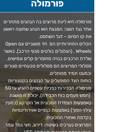
פורמולה
פורמולה היא ליגת מרוצים בה הנהגים מתחרים
אחד נגד השני, המנצח הוא הנהג שחוצה ראשון
את קו הסיום – דגל השחמט.
הכלים התחרותיים הם חד מושביים עם Open
Wheels , (הגלגלים בולטים מגוף הרכב), כאשר
שלדת הרכבים בנויה מחומרים קלים וגמישים.
מסלולי המרוצים הם מסלולים טבעתיים סגורים
וכמעט תמיד מפותלים.
כוחות הצד המופעלים על הנהגים בקטגוריות
פורמולה הבכירות בפניות עשויים להגיע עד5G
(חמש פעמים כוח הכבידה). יכולת זו מושגת
באמצעות הצמדת המכונית אל הקרקע (כמעין
עילוי הפוך) באמצעות כנפיים אווירודינמיות
בקדמת ואחורי המכונית.
המרוצים נערכים בשיטת: דירוג, חצי גמר וגמר.