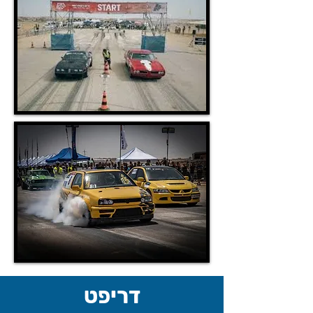
דריפט