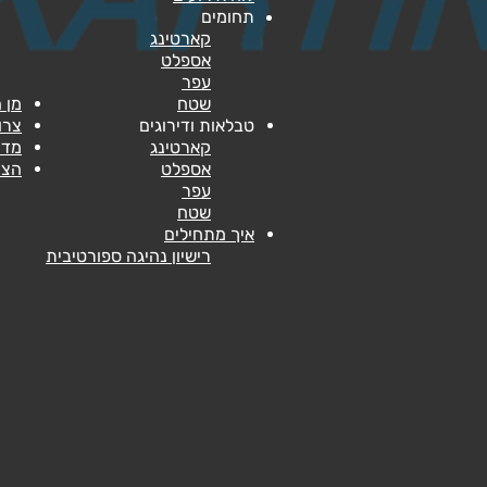
תחומים
קארטינג​
אספלט
עפר
שטח
מן 
טבלאות ודירוגים
צרו
קארטינג​
מדי
אספלט
הצה
עפר
שטח
איך מתחילים
רישיון נהיגה ספורטיבית​