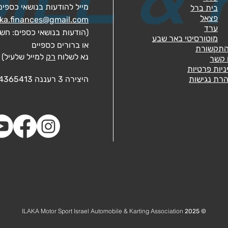
מייל להודעות בנושאי כספים
בית ברל
פצאל
aka.finances@gmail.com
ערד
(
הודעות בנושאי כספים: חש
מוטורסיטי באר שבע
או ברורים כספיים
התקשורת
נא לשלוח
רק
למייל שלעיל
)
 קשר
ניות פרטיות
רת נגישות
היצירה 3
רעננה 4365413
ILAKA Motor Sport
Israel Automobile & Karting Association
© 2025