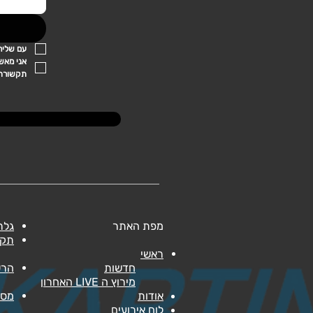
עם שליח
תקשורת, 
מפת האתר
גלר
תקנ
ראשי
חדשות
הרש
מירוץ ה LIVE האחרון
אודות
מסל
לוח אירועים