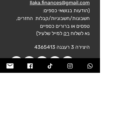
Ilaka.finances@gmail.com
(
הודעות בנושאי כספים:
חשבונות/חשבוניות/קבלות החזרים,
טפסים או ברורים כספיים
נא לשלוח
רק
למייל שלעיל
)
היצירה 3
רעננה
4365413
מפת האתר
ראשי
חדשות
מירוץ ה LIVE האחרון
אודות
לוח אירועים
תחומים
קארטינג​