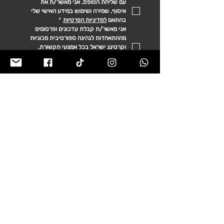
עם שליחת הטופס, אני מאשר/ת את 
איסוף, שמירה ושימוש במידע האישי שלי 
בהתאם 
למדיניות הפרטיות
*
אני מאשר/ת קבלת עדכונים ופרסומים 
מההתאחדות לנהיגה ספורטיבית מכוניות 
וקרטינג ישראל בכל אמצעי תקשורת, 
לרבות מסרונים, וואצאפ, ודוא"ל בנוגע 
לשירותי ההתאחדות ועדכונים רלוונטיים.
ליצירת קשר ללא הרשמה לניוזלטר לחצו כאן
פרטים ליצירת קשר
מייל כללי:
ilaka.org@gmail.com
מייל להודעות בנושאי כספים:
Ilaka.finances@gmail.com